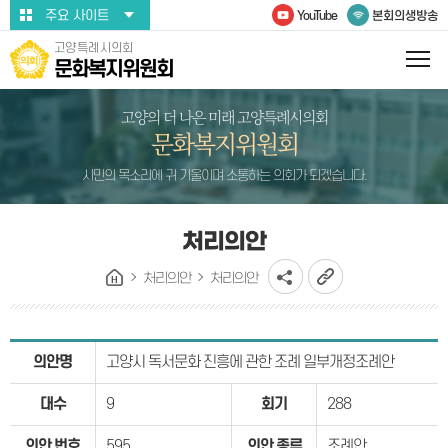
본문바로가기
주요 사이트
YouTube
본회의생방송
고양특례시의회
문화복지위원회
고양의 더 나은 미래 고양특례시의회
문화복지위원회
시민의 목소리에 귀 기울이며 소통하는 의회가 되겠습니다.
처리의안
처리의안
처리의안
의안명
고양시 독서문화 진흥에 관한 조례 일부개정조례안
대수
9
회기
288
의안 번호
595
의안 종류
조례안