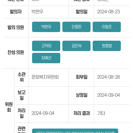
발의자
박현우
발의일
2024-08-23
박현우
안중돈
이철조
발의 의원
고덕희
김민숙
원종범
찬성 의원
장예선
소관
문화복지위원회
회부일
2024-08-28
위
보고
상정일
2024-09-04
일
위원
회
처리
2024-09-04
처리 결과
기타
일
관련