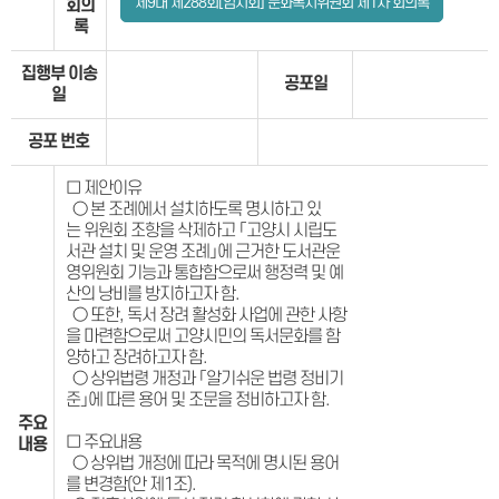
제9대 제288회[임시회] 문화복지위원회 제1차 회의록
회의
록
집행부 이송
공포일
일
공포 번호
□ 제안이유
○ 본 조례에서 설치하도록 명시하고 있
는 위원회 조항을 삭제하고 「고양시 시립도
서관 설치 및 운영 조례」에 근거한 도서관운
영위원회 기능과 통합함으로써 행정력 및 예
산의 낭비를 방지하고자 함.
○ 또한, 독서 장려 활성화 사업에 관한 사항
을 마련함으로써 고양시민의 독서문화를 함
양하고 장려하고자 함.
○ 상위법령 개정과 「알기쉬운 법령 정비기
준」에 따른 용어 및 조문을 정비하고자 함.
주요
□ 주요내용
내용
○ 상위법 개정에 따라 목적에 명시된 용어
를 변경함(안 제1조).