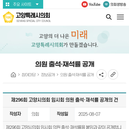
본문바로가기
주요 사이트
YouTube
의회생방송
고양특례시의회
GOYANG SPECIAL CITY COUNCIL
의원 출석·재석률 공개
참여마당
정보공개
의원 출석·재석률 공개
제296회 고양시의회 임시회 의원 출석·재석률 공개의 건
작성자
작성일
의회
2025-08-07
제296회 고양시의회 임시회 의원 출석·재석률을 붙임과 같이 공개합니