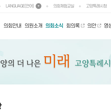
LANGUAGE(언어)
의회체험교실
고양특례시청
의회안내
의원소개
의회소식
회의록
의안
영
항