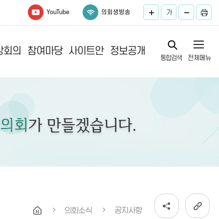
YouTube
의회생방송
가
상회의
참여마당
사이트안
정보공개
통합검색
전체메뉴
록
내
의회소식
공지사항