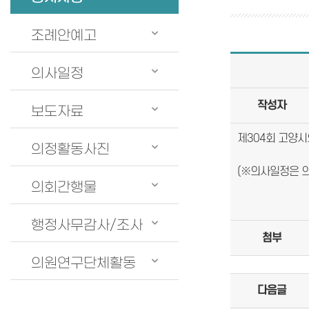
조례안예고
의사일정
작성자
보도자료
제304회 고양시
의정활동사진
(※의사일정은 의
의회간행물
행정사무감사/조사
첨부
의원연구단체활동
다음글