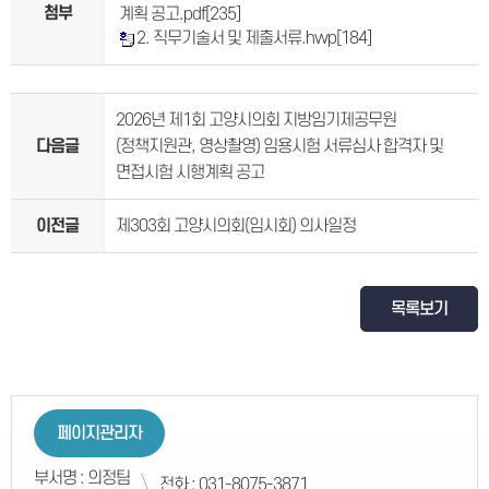
첨부
계획 공고.pdf
[235]
2. 직무기술서 및 제출서류.hwp
[184]
2026년 제1회 고양시의회 지방임기제공무원
다음글
(정책지원관, 영상촬영) 임용시험 서류심사 합격자 및
면접시험 시행계획 공고
이전글
제303회 고양시의회(임시회) 의사일정
목록보기
페이지관리자
부서명 : 의정팀
전화 : 031-8075-3871