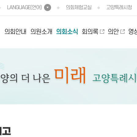
LANGUAGE(언어)
의회체험교실
고양특례시청
의회안내
의원소개
의회소식
회의록
의안
영
예고