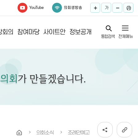
YouTube
의회생방송
가
상회의
참여마당
사이트안
정보공개
통합검색
전체메뉴
록
내
의회소식
조례안예고