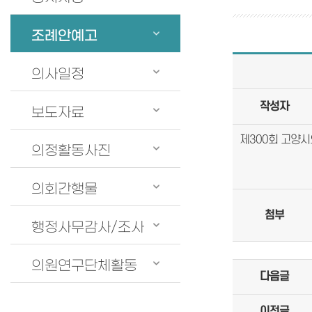
조례안예고
의사일정
작성자
보도자료
제300회 고양시
의정활동사진
의회간행물
첨부
행정사무감사/조사
의원연구단체활동
다음글
이전글