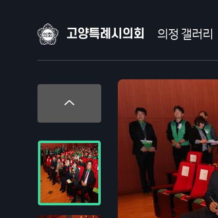
고양특례시의회
의정 갤러리