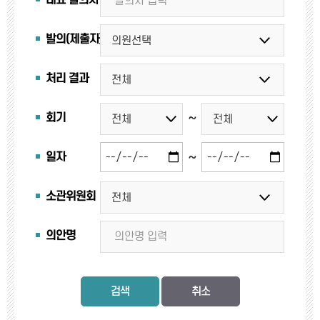
대표 발의자
발의(제출자)
처리 결과
~
회기
~
일자
소관위원회
의안명
검색