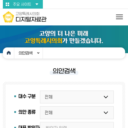
본문바로가기
주요 사이트
고양특례시의회
디지털자료관
의안검색
의안검색
대수 구분
의안 종류