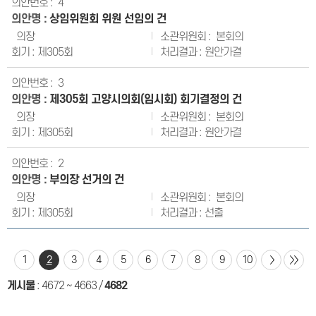
4
상임위원회 위원 선임의 건
의장
본회의
제305회
원안가결
3
제305회 고양시의회(임시회) 회기결정의 건
의장
본회의
제305회
원안가결
2
부의장 선거의 건
의장
본회의
제305회
선출
1
2
3
4
5
6
7
8
9
10
게시물
:
4672 ~ 4663
/
4682