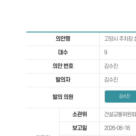
의안명
고양시 주차장 
대수
9
의안 번호
김수진
발의자
김수진
김수진
발의 의원
소관위
건설교통위원회
보고일
2026-06-18