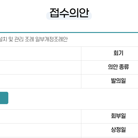
접수의안
설치 및 관리 조례 일부개정조례안
회기
의안 종류
발의일
회부일
상정일