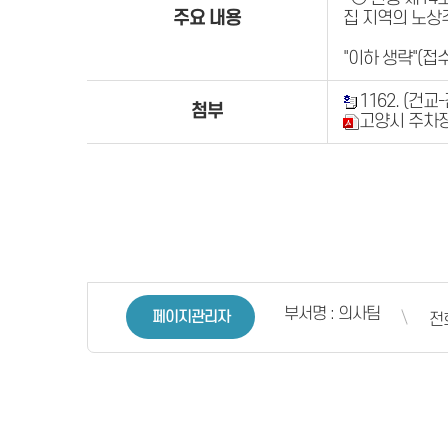
주요 내용
집 지역의 노상
"이하 생략"(접
1162. (건
첨부
고양시 주차장
부서명 : 의사팀
페이지관리자
전화