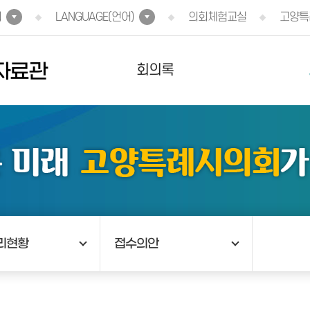
회
LANGUAGE(언어)
의회체험교실
고양특
자료관
회의록
리현황
접수의안