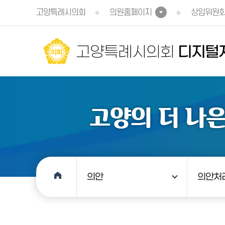
본문바로가기
고양특례시의회
의원홈페이지
상임위원
고양특례시의회
디지털
의안
의안처