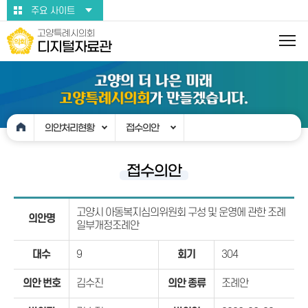
본문바로가기
주요 사이트
고양특례시의회
디지털자료관
의안처리현황
접수의안
접수의안
고양시 아동복지심의위원회 구성 및 운영에 관한 조례
의안명
일부개정조례안
대수
9
회기
304
의안 번호
김수진
의안 종류
조례안