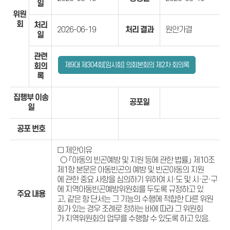
일
위원
회
처리
2026-06-19
처리 결과
원안가결
일
관련
제9대 제304회[임시회] 의회본회의 제2차 회의록
회의
록
집행부 이송
공포일
일
공포 번호
□ 제안이유
○ 「아동의 빈곤예방 및 지원 등에 관한 법률」 제10조
제1항 본문은 아동빈곤의 예방 및 빈곤아동의 지원
에 관한 중요 사항을 심의하기 위하여 시·도 및 시·군·구
에 지역아동빈곤예방위원회를 두도록 규정하고 있
주요 내용
고, 같은 항 단서는 그 기능의 수행에 적합한 다른 위원
회가 있는 경우 조례로 정하는 바에 따라 그 위원회
가 지역위원회의 업무를 수행할 수 있도록 하고 있음.