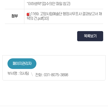
"이하생략"(접수의안 파일 참고)
1169. 고양시립예술단 행정사무조사 결과보고서 채
첨부
택의 건.pdf
[33]
목록보기
페이지관리자
부서명 : 의사팀
전화 : 031-8075-3898