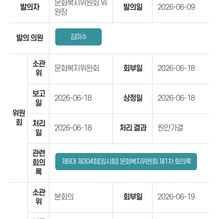
문화복지위원회 위
발의자
발의일
2026-06-09
원장
김미수
발의 의원
소관
문화복지위원회
회부일
2026-06-18
위
보고
2026-06-18
상정일
2026-06-18
일
위원
회
처리
2026-06-18
처리 결과
원안가결
일
관련
제9대 제304회[임시회] 문화복지위원회 제1차 회의록
회의
록
소관
본회의
회부일
2026-06-19
위