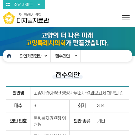
본문바로가기
주요 사이트
고양특례시의회
디지털자료관
의안처리현황
접수의안
접수의안
의안명
고양시립예술단 행정사무조사 결과보고서 채택의 건
대수
9
회기
304
문화복지위원회 위
의안 번호
의안 종류
기타
원장