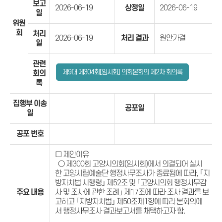
보고
2026-06-19
상정일
2026-06-19
일
위원
회
처리
2026-06-19
처리 결과
원안가결
일
관련
제9대 제304회[임시회] 의회본회의 제2차 회의록
회의
록
집행부 이송
공포일
일
공포 번호
□ 제안이유
○ 제300회 고양시의회(임시회)에서 의결되어 실시
한 고양시립예술단 행정사무조사가 종료됨에 따라, 「지
방자치법 시행령」 제52조 및 「고양시의회 행정사무감
주요 내용
사 및 조사에 관한 조례」 제17조에 따라 조사 결과를 보
고하고 「지방자치법」 제50조제1항에 따라 본회의에
서 행정사무조사 결과보고서를 채택하고자 함.