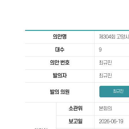
의안명
제304회 고양
대수
9
의안 번호
최규진
발의자
최규진
최규진
발의 의원
소관위
본회의
보고일
2026-06-19