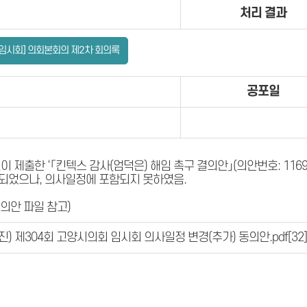
처리 결과
[임시회] 의회본회의 제2차 회의록
공포일
 제출한 ‘「킨텍스 감사(엄덕은) 해임 촉구 결의안」(의안번호: 1169
수되었으나, 의사일정에 포함되지 못하였음.
의안 파일 참고)
진) 제304회 고양시의회 임시회 의사일정 변경(추가) 동의안.pdf
[32]