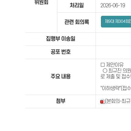
위원회
처리일
2026-06-19
제9대 제304회
관련 회의록
집행부 이송일
공포 번호
□ 제안이유
○ 최규진 의원이
주요 내용
로 제출 및 접
"이하생략"(접수
첨부
(본회의-최규