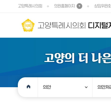
본문바로가기
고양특례시의회
의원홈페이지
상임위원
고양특례시의회
디지털
의안
의안처