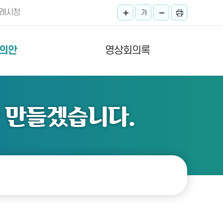
례시청
가
의안
영상회의록