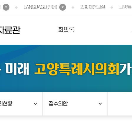
회
LANGUAGE(언어)
의회체험교실
고양특
자료관
회의록
리현황
접수의안