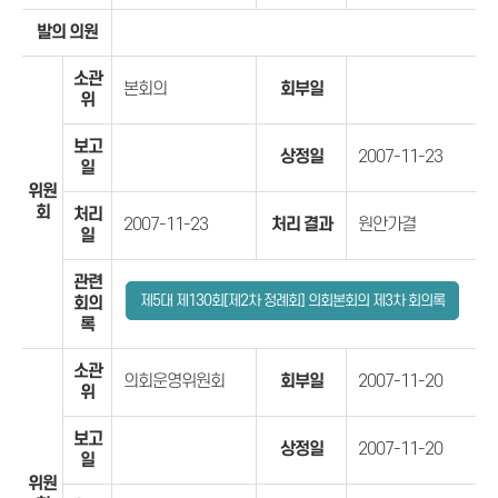
발의 의원
소관
본회의
회부일
위
보고
상정일
2007-11-23
일
위원
회
처리
2007-11-23
처리 결과
원안가결
일
관련
제5대 제130회[제2차 정례회] 의회본회의 제3차 회의록
회의
록
소관
의회운영위원회
회부일
2007-11-20
위
보고
상정일
2007-11-20
일
위원