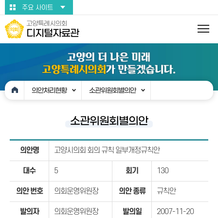
본문바로가기
주요 사이트
고양특례시의회
디지털자료관
의안처리현황
소관위원회별의안
소관위원회별의안
의안명
고양시의회 회의 규칙 일부개정규칙안
대수
5
회기
130
의안 번호
의회운영위원장
의안 종류
규칙안
발의자
의회운영위원장
발의일
2007-11-20