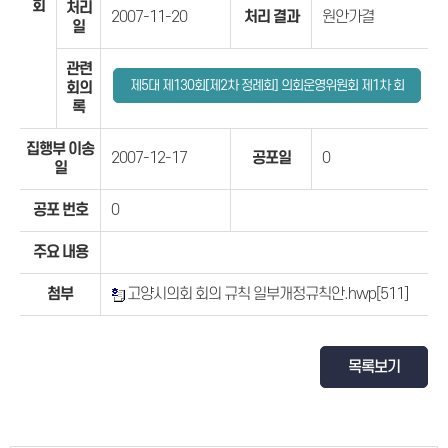
회
처리
2007-11-20
처리 결과
원안가결
일
관련
제5대 제130회[제2차 정례회] 의회운영위원회 제1차 회
회의
록
의록
집행부 이송
2007-12-17
공포일
0
일
공포 번호
0
주요 내용
첨부
고양시의회 회의 규칙 일부개정규칙안.hwp
[511]
목록보기