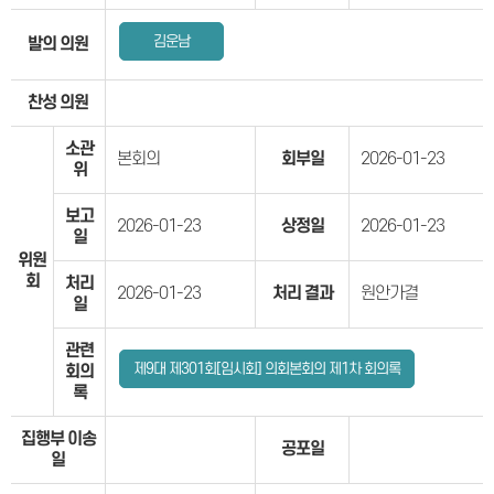
김운남
발의 의원
찬성 의원
소관
본회의
회부일
2026-01-23
위
보고
2026-01-23
상정일
2026-01-23
일
위원
회
처리
2026-01-23
처리 결과
원안가결
일
관련
제9대 제301회[임시회] 의회본회의 제1차 회의록
회의
록
집행부 이송
공포일
일