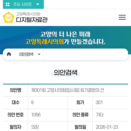
본문바로가기
주요 사이트
고양특례시의회
디지털자료관
의안검색
의안검색
의안명
제301회 고양시의회(임시회) 회기결정의 건
대수
9
회기
301
의안 번호
1056
의안 종류
기타
발의자
의장
발의일
2026-01-23