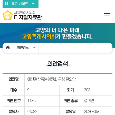
본문바로가기
주요 사이트
고양특례시의회
디지털자료관
의안검색
의안검색
의안명
예산결산특별위원회 구성 결의안
대수
9
회기
303
의안 번호
1135
의안 종류
결의안
발의자
이철조
발의일
2026-05-11