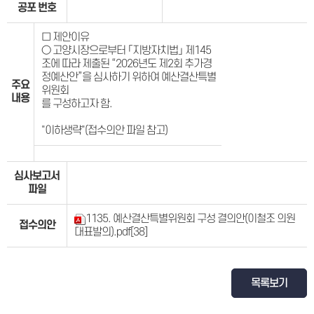
공포 번호
□ 제안이유
○ 고양시장으로부터 「지방자치법」 제145
조에 따라 제출된 “2026년도 제2회 추가경
정예산안”을 심사하기 위하여 예산결산특별
주요
위원회
내용
를 구성하고자 함.
"이하생략"(접수의안 파일 참고)
심사보고서
파일
1135. 예산결산특별위원회 구성 결의안(이철조 의원
접수의안
대표발의).pdf
[38]
목록보기