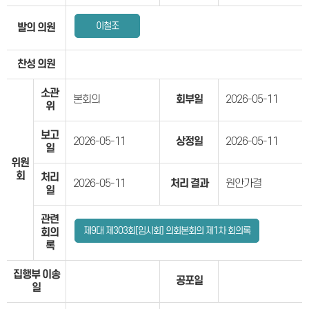
이철조
발의 의원
찬성 의원
소관
본회의
회부일
2026-05-11
위
보고
2026-05-11
상정일
2026-05-11
일
위원
회
처리
2026-05-11
처리 결과
원안가결
일
관련
제9대 제303회[임시회] 의회본회의 제1차 회의록
회의
록
집행부 이송
공포일
일