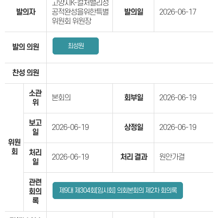
고양시K-컬처밸리성
발의자
공적완성을위한특별
발의일
2026-06-17
위원회 위원장
최성원
발의 의원
찬성 의원
소관
본회의
회부일
2026-06-19
위
보고
2026-06-19
상정일
2026-06-19
일
위원
회
처리
2026-06-19
처리 결과
원안가결
일
관련
제9대 제304회[임시회] 의회본회의 제2차 회의록
회의
록