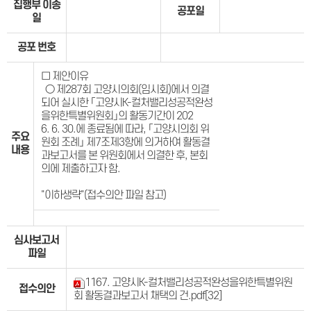
집행부 이송
공포일
일
공포 번호
□ 제안이유
○ 제287회 고양시의회(임시회)에서 의결
되어 실시한 「고양시K-컬처밸리성공적완성
을위한특별위원회」의 활동기간이 202
6. 6. 30.에 종료됨에 따라, 「고양시의회 위
주요
원회 조례」 제7조제3항에 의거하여 활동결
내용
과보고서를 본 위원회에서 의결한 후, 본회
의에 제출하고자 함.
"이하생략"(접수의안 파일 참고)
심사보고서
파일
1167. 고양시K-컬처밸리성공적완성을위한특별위원
접수의안
회 활동결과보고서 채택의 건.pdf
[32]