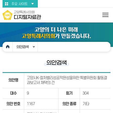
본문바로가기
주요 사이트
고양특례시의회
디지털자료관
의안검색
의안검색
고양시K-컬처밸리성공적완성을위한 특별위원회 활동결
의안명
과보고서 채택의 건
대수
9
회기
304
의안 번호
1167
의안 종류
기타