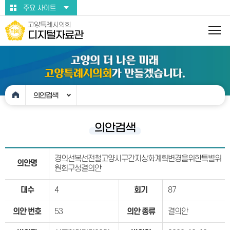
본문바로가기
주요 사이트
고양특례시의회
디지털자료관
의안검색
의안검색
경의선복선전철고양시구간지상화계획변경을위한특별위
의안명
원회구성결의안
대수
4
회기
87
의안 번호
53
의안 종류
결의안