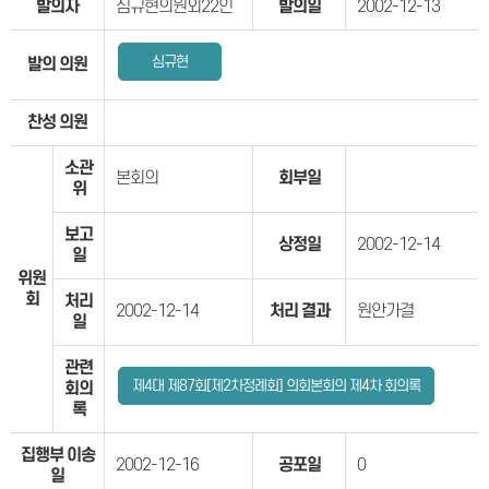
발의자
심규현의원외22인
발의일
2002-12-13
심규현
발의 의원
찬성 의원
소관
본회의
회부일
위
보고
상정일
2002-12-14
일
위원
회
처리
2002-12-14
처리 결과
원안가결
일
관련
제4대 제87회[제2차정례회] 의회본회의 제4차 회의록
회의
록
집행부 이송
2002-12-16
공포일
0
일