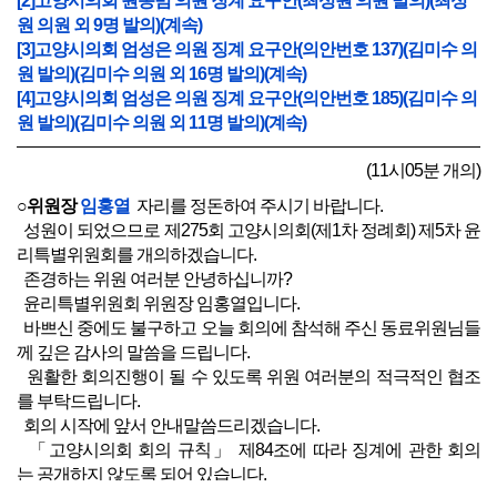
[2]고양시의회 원종범 의원 징계 요구안(최성원 의원 발의)(최성
원 의원 외 9명 발의)(계속)
[3]고양시의회 엄성은 의원 징계 요구안(의안번호 137)(김미수 의
원 발의)(김미수 의원 외 16명 발의)(계속)
[4]고양시의회 엄성은 의원 징계 요구안(의안번호 185)(김미수 의
원 발의)(김미수 의원 외 11명 발의)(계속)
(11시05분 개의)
○위원장
임홍열
자리를 정돈하여 주시기 바랍니다.
성원이 되었으므로 제275회 고양시의회(제1차 정례회) 제5차 윤
리특별위원회를 개의하겠습니다.
존경하는 위원 여러분 안녕하십니까?
윤리특별위원회 위원장 임홍열입니다.
바쁘신 중에도 불구하고 오늘 회의에 참석해 주신 동료위원님들
께 깊은 감사의 말씀을 드립니다.
원활한 회의진행이 될 수 있도록 위원 여러분의 적극적인 협조
를 부탁드립니다.
회의 시작에 앞서 안내말씀드리겠습니다.
「고양시의회 회의 규칙」 제84조에 따라 징계에 관한 회의
는 공개하지 않도록 되어 있습니다.