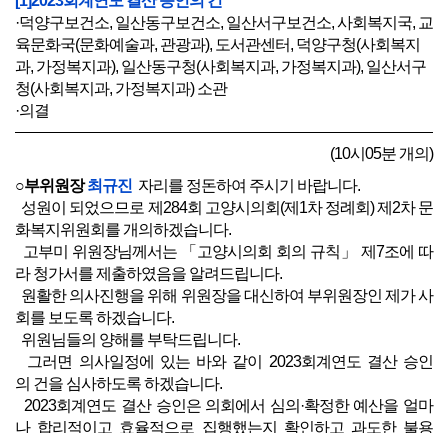
[1]2023회계연도 결산 승인의 건
·덕양구보건소, 일산동구보건소, 일산서구보건소, 사회복지국, 교
육문화국(문화예술과, 관광과), 도서관센터, 덕양구청(사회복지
과, 가정복지과), 일산동구청(사회복지과, 가정복지과), 일산서구
청(사회복지과, 가정복지과) 소관
·의결
(10시05분 개의)
○부위원장
최규진
자리를 정돈하여 주시기 바랍니다.
성원이 되었으므로 제284회 고양시의회(제1차 정례회) 제2차 문
화복지위원회를 개의하겠습니다.
고부미 위원장님께서는 「고양시의회 회의 규칙」 제7조에 따
라 청가서를 제출하였음을 알려드립니다.
원활한 의사진행을 위해 위원장을 대신하여 부위원장인 제가 사
회를 보도록 하겠습니다.
위원님들의 양해를 부탁드립니다.
그러면 의사일정에 있는 바와 같이 2023회계연도 결산 승인
의 건을 심사하도록 하겠습니다.
2023회계연도 결산 승인은 의회에서 심의·확정한 예산을 얼마
나 합리적이고 효율적으로 집행했는지 확인하고 과도한 불용