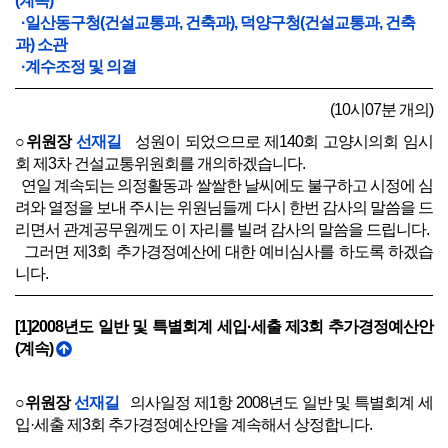
(계속)
·일산동구청(건설교통과, 건축과), 덕양구청(건설교통과, 건축
과) 소관
·계수조정 및 의결
(10시07분 개의)
○위원장
선재길
성원이 되었으므로 제140회 고양시의회 임시
회 제3차 건설교통위원회를 개의하겠습니다.
연일 계속되는 의정활동과 쌀쌀한 날씨에도 불구하고 시정에 심
려와 열정을 보내 주시는 위원님들께 다시 한번 감사의 말씀을 드
리면서 관계공무원께도 이 자리를 빌려 감사의 말씀을 드립니다.
그러면 제3회 추가경정예산에 대한 예비심사를 하도록 하겠습
니다.
[1]2008년도 일반 및 특별회계 세입·세출 제3회 추가경정예산안
(계속)
○위원장
선재길
의사일정 제1항 2008년도 일반 및 특별회계 세
입·세출 제3회 추가경정예산안을 계속해서 상정합니다.
오늘 예산안 심사는 각 구청의 우리 위원회 소관부서의 예산심