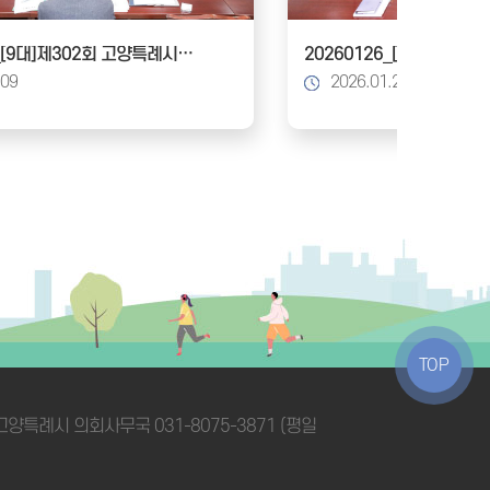
20260309_[9대]제302회 고양특례시의회 임시회_건설교통위원회
.09
2026.01.26
TOP
 / 고양특례시 의회사무국
031-8075-3871
(평일