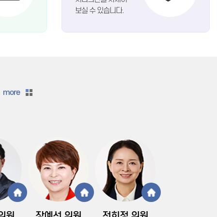
보실 수 있습니다.
more
위원
장예선
위원
전희정
위원