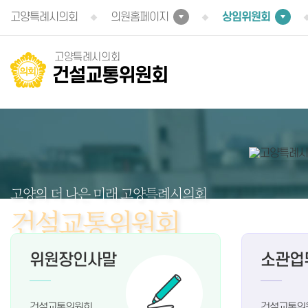
본문바로가기
고양특례시의회
의원홈페이지
상임위원회
고양특례시의회
건설교통위원회
고양의 더 나은 미래
고양특례시의회
건설교통위원회
위원장인사말
소관업
고양특례시의회 홈페이지를 찾아주셔서
감사드립니다. 시민의 목소리에 귀 기울이며
소통하는 의회가 되겠습니다.
건설교통위원회
건설교통위