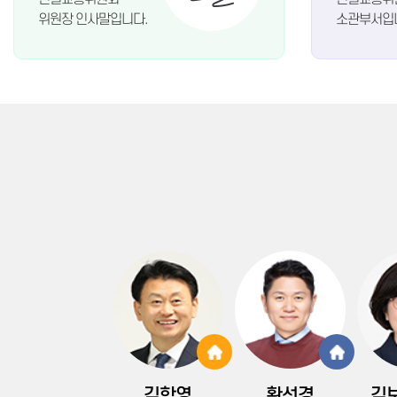
위원장 인사말입니다.
소관부서입
위원회소개 바로가기
김학영
황선경
김