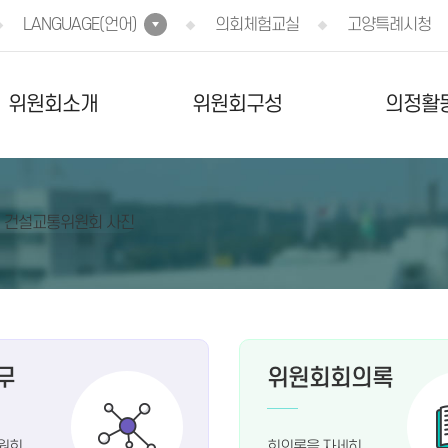
LANGUAGE(언어)
의회체험교실
고양특례시청
위원회소개
위원회구성
의정활
무
위원회회의록
원회
회의록을 자세히