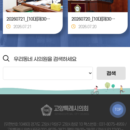
20260721_[10대]제306회 고양특례시의회 임시회_건설교통위원회
20260720_[10대]제306회 고양특례시의회 임시회 제1차 본회의
2026.07.21
2026.07.20
우리동네 시의원을 검색하세요
검색
고양특례시의회
TOP
GOYANG SPECIAL CITY COUNCIL
(우편번호:10460) 경기도 고양시 덕양구 고양시청로 10 팩스번호 : 031-8075-4959 /
고양특례시 의회사무국
031-8075-3871
(평일 09:00~18:00 / 점심시간 12:00 ~