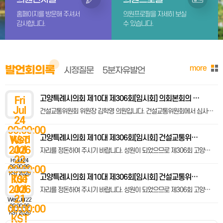
홈페이지를 방문해 주셔서
의원프로필을 자세히 보실
감사합니다.
수 있습니다.
more
발언회의록
시정질문
5분자유발언
고양특례시의회 제10대 제306회[임시회] 의회본회의 제2차 회의록 [1]고양시 시민고충처리위원회 위원 위촉 동의안(시장 제출) [2]고양시 지역건설노동자 우선고용 및 체불임금 없는 관급공사 운영을 위한 조례 일부개정조례안(시장 제출) [3]고양 도시관리계획(GB해제) 결정(변경)안 의견청취의 건 -단절토지 및 경계선 관통대지 개발제한구역 해제-(시장 제출) [4]고양시 일본군‘위안부’ 피해자 기념사업 지원 및 평화의 소녀상 보호·관리 조례안(최성원 의원 대표발의)(최성원·문재호·신인선 의원 외 7명 발의) [5]제306회 고양시의회(임시회) 의사일정 변경(추가) 동의안(최성원 의원 발의)(최성원 의원 외 17명 발의) [6]킨텍스 감사(엄덕은) 해임 촉구 결의안(최성원 의원 대표발의)(최성원·공소자 의원 외 16명 발의)
Fri
Jul
건설교통위원회 위원장 김학영 의원입니다. 건설교통위원회에서 심사한 고양 도시관리계획(GB해제) 결정(변경)안 의견청취의 건-단절토지 및 경계선 관통대지 개발제한구역 해제-에 대한 심사결과를 보고드리겠습니다. !#A00017905##(보고내용은 심사보고서로 갈음함)#!
24
00:00:00
고양특례시의회 제10대 제306회[임시회] 건설교통위원회 제2차 회의록 [1]2026년 업무보고의 건(계속) ·도시혁신국, 상하수도사업소, 도로건설사업소, 고양도시관리공사(도시전략처, 도시개발처, 도시정비처, 교통사업처), 덕양구청(안전건설과, 교통행정과, 건축과, 건축물관리과), 일산동구청(안전건설과, 교통행정과, 건축과), 일산서구청(안전건설과, 교통행정과, 건축과) 소관
Wed
KST
Jul
2026
자리를 정돈하여 주시기 바랍니다. 성원이 되었으므로 제306회 고양시의회(임시회) 제2차 건설교통위원회를 개의하겠습니다. 오늘은 의사일정에 있는 바와 같이 이어서 2026년도 업무보고를 받도록 하겠습니다.
22
Fri Jul 24
00:00:00
00:00:00
KST 2026
고양특례시의회 제10대 제306회[임시회] 건설교통위원회 제1차 회의록 [1]고양 도시관리계획(GB해제) 결정(변경)안 의견청취의 건 -단절토지 및 경계선 관통대지 개발제한구역 해제-(시장 제출) [2]2026년 업무보고의 건 ·도시주택정책실, 도시디자인담당관, 시민안전담당관, 재난대응담당관, 신청사건립단, 교통국 소관
Tue
KST
Jul
2026
자리를 정돈하여 주시기 바랍니다. 성원이 되었으므로 제306회 고양시의회(임시회) 제1차 건설교통위원회를 개의하겠습니다. 존경하는 위원 여러분! 그리고 관계공무원 여러분! 안녕하십니까? 건설교통위원회 위원장 김학영입니다. 오늘은 의사일정에 있는 바와 같이 고양 도시관리계획(GB해제) 결정(변경)안 의견청취의 건-단절토지 및 경계선 관통대지 개발제한구역 해제- 안건에 대한 심사와 2026년도 업무보고를 받도록 하겠습니다. 회의에 앞서 관계공무원 여러분께서는 우리 위원들의 질의에 명확하고 성실한 답변을 해 주심으로써 효율적인 심사가 이루어질 수 있도록 적극 협조하여 주시기 바랍니다.
21
Wed Jul 22
00:00:00
00:00:00
KST 2026
KST