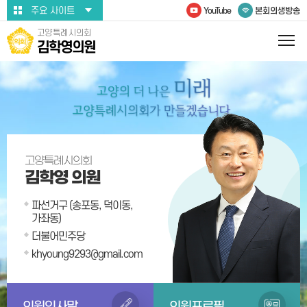
본문바로가기
주요 사이트
YouTube
본회의생방송
고양특례시의회
김학영의원
고양특례시의회
김학영 의원
파선거구 (송포동, 덕이동,
가좌동)
더불어민주당
khyoung9293@gmail.com
의원인사말
의원프로필