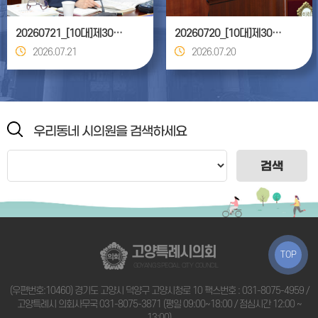
20260721_[10대]제306회 고양특례시의회 임시회_건설교통위원회
20260720_[10대]제306회 고양특례시의회 임시회 제1차 본회의
2026.07.21
2026.07.20
우리동네 시의원을 검색하세요
검색
고양특례시의회
TOP
GOYANG SPECIAL CITY COUNCIL
(우편번호:10460) 경기도 고양시 덕양구 고양시청로 10 팩스번호 : 031-8075-4959 /
고양특례시 의회사무국
031-8075-3871
(평일 09:00~18:00 / 점심시간 12:00 ~
13:00)