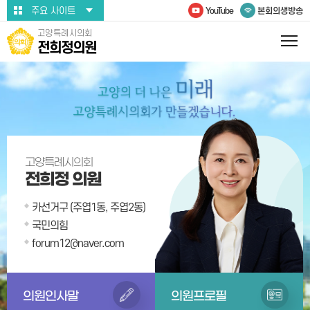
본문바로가기
주요 사이트
YouTube
본회의생방송
고양특례시의회
전희정의원
고양특례시의회
전희정 의원
카선거구 (주엽1동, 주엽2동)
국민의힘
forum12@naver.com
의원인사말
의원프로필