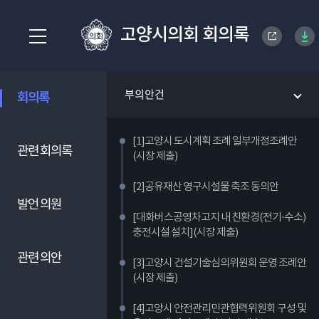
고양시의회 회의록
부의안건
회의록
[1]고양시 도시계획 조례 일부개정조례안
관련 회의록
(시장 제출)
[2]공유재산 영구시설물 축조 동의안
발언 의원
[대화버스공영차고지 내 친환경(전기·수소)
충전시설 설치](시장 제출)
관련 의안
[3]고양시 건설기술심의위원회 운영 조례안
(시장 제출)
[4]고양시 안전관리민관협력위원회 구성 및