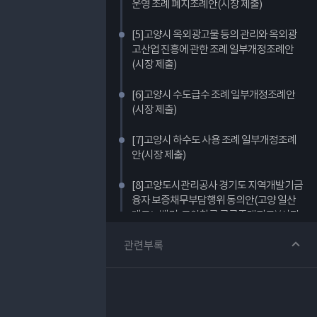
운영 조례 폐지조례안(시장 제출)
[5]고양시 옥외광고물 등의 관리와 옥외광
고산업 진흥에 관한 조례 일부개정조례안
(시장 제출)
[6]고양시 수도급수 조례 일부개정조례안
(시장 제출)
[7]고양시 하수도 사용 조례 일부개정조례
안(시장 제출)
[8]고양도시관리공사 경기도 지역개발기금
융자 보증채무부담행위 동의안(고양 일산
테크노밸리, 고양창릉 공공주택지구)(시장
제출)
관련부록
[9]고양창릉 공공주택지구 조성사업 『고
양도시관리공사』 출자 변경 동의안(시장
제출)