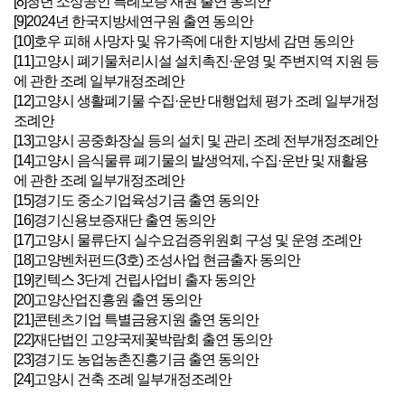
[8]청년 소상공인 특례보증 재원 출연 동의안
[9]2024년 한국지방세연구원 출연 동의안
[10]호우 피해 사망자 및 유가족에 대한 지방세 감면 동의안
[11]고양시 폐기물처리시설 설치촉진·운영 및 주변지역 지원 등
에 관한 조례 일부개정조례안
[12]고양시 생활폐기물 수집·운반 대행업체 평가 조례 일부개정
조례안
[13]고양시 공중화장실 등의 설치 및 관리 조례 전부개정조례안
[14]고양시 음식물류 폐기물의 발생억제, 수집·운반 및 재활용
에 관한 조례 일부개정조례안
[15]경기도 중소기업육성기금 출연 동의안
[16]경기신용보증재단 출연 동의안
[17]고양시 물류단지 실수요검증위원회 구성 및 운영 조례안
[18]고양벤처펀드(3호) 조성사업 현금출자 동의안
[19]킨텍스 3단계 건립사업비 출자 동의안
[20]고양산업진흥원 출연 동의안
[21]콘텐츠기업 특별금융지원 출연 동의안
[22]재단법인 고양국제꽃박람회 출연 동의안
[23]경기도 농업농촌진흥기금 출연 동의안
[24]고양시 건축 조례 일부개정조례안
[25]고양시 경관 조례 일부개정조례안