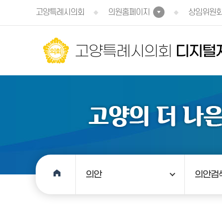
본문바로가기
고양특례시의회
의원홈페이지
상임위원
고양특례시의회
디지털
의안
의안검