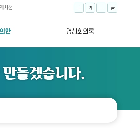
례시청
가
의안
영상회의록