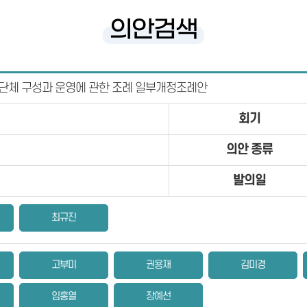
의안검색
단체 구성과 운영에 관한 조례 일부개정조례안
회기
의안 종류
발의일
최규진
고부미
권용재
김미경
임홍열
장예선