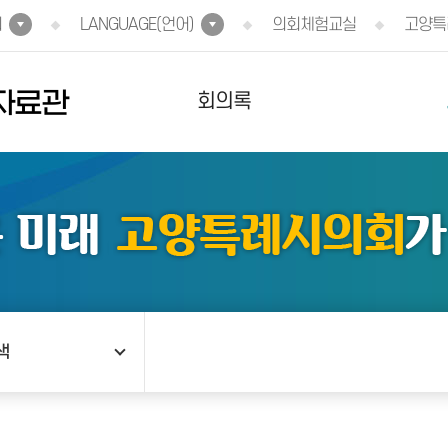
회
LANGUAGE(언어)
의회체험교실
고양특
자료관
회의록
색