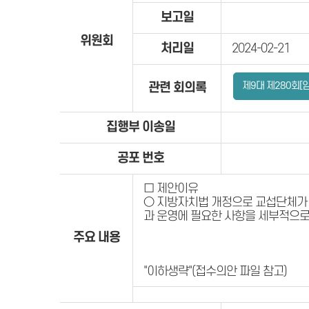
보고일
위원회
처리일
2024-02-21
제9대 제280회[
관련 회의록
집행부 이송일
공포 번호
□ 제안이유
○ 지방자치법 개정으로 교섭단체가 
과 운영에 필요한 사항을 세부적으로
주요 내용
"이하생략"(접수의안 파일 참고)