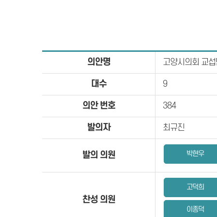
의안명
고양시의회 교섭
대수
9
의안 번호
384
발의자
최규진
박현우
발의 의원
고덕희
찬성 의원
이종덕