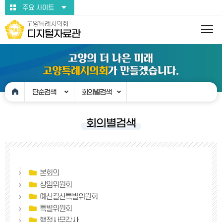
본문바로가기
주요 사이트
고양특례시의회
디지털자료관
단순검색
회의별검색
회의별검색
본회의
상임위원회
예산결산특별위원회
특별위원회
행정사무감사