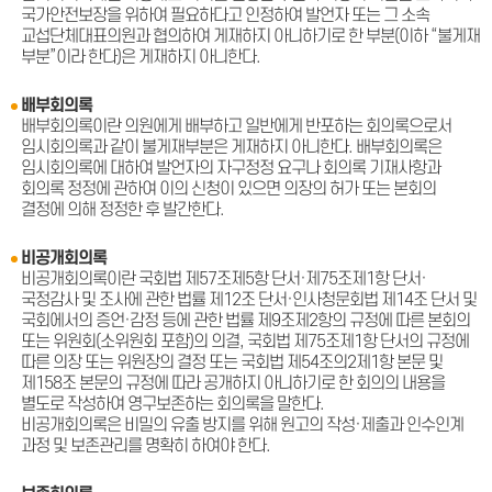
국가안전보장을 위하여 필요하다고 인정하여 발언자 또는 그 소속
교섭단체대표의원과 협의하여 게재하지 아니하기로 한 부분(이하 “불게재
부분”이라 한다)은 게재하지 아니한다.
배부회의록
배부회의록이란 의원에게 배부하고 일반에게 반포하는 회의록으로서
임시회의록과 같이 불게재부분은 게재하지 아니한다. 배부회의록은
임시회의록에 대하여 발언자의 자구정정 요구나 회의록 기재사항과
회의록 정정에 관하여 이의 신청이 있으면 의장의 허가 또는 본회의
결정에 의해 정정한 후 발간한다.
비공개회의록
비공개회의록이란 국회법 제57조제5항 단서·제75조제1항 단서·
국정감사 및 조사에 관한 법률 제12조 단서·인사청문회법 제14조 단서 및
국회에서의 증언·감정 등에 관한 법률 제9조제2항의 규정에 따른 본회의
또는 위원회(소위원회 포함)의 의결, 국회법 제75조제1항 단서의 규정에
따른 의장 또는 위원장의 결정 또는 국회법 제54조의2제1항 본문 및
제158조 본문의 규정에 따라 공개하지 아니하기로 한 회의의 내용을
별도로 작성하여 영구보존하는 회의록을 말한다.
비공개회의록은 비밀의 유출 방지를 위해 원고의 작성·제출과 인수인계
과정 및 보존관리를 명확히 하여야 한다.