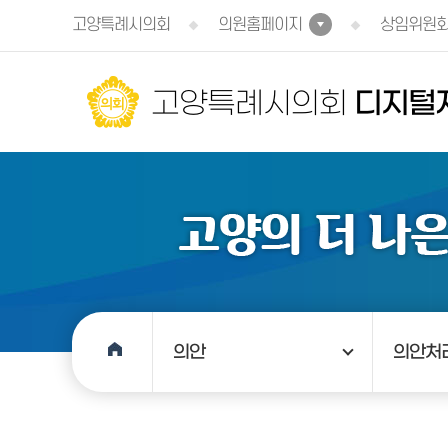
본문바로가기
고양특례시의회
의원홈페이지
상임위원
고양특례시의회
디지털
의안
의안처