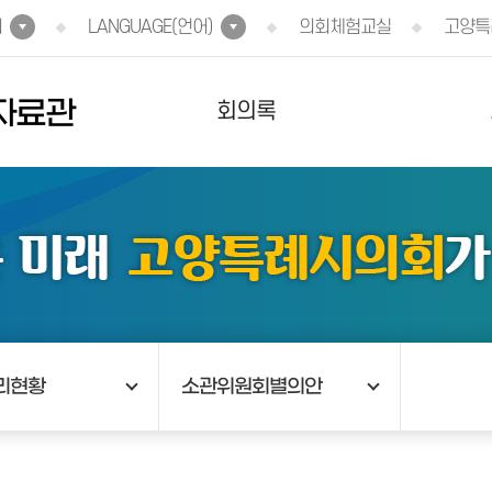
회
LANGUAGE(언어)
의회체험교실
고양특
자료관
회의록
리현황
소관위원회별의안