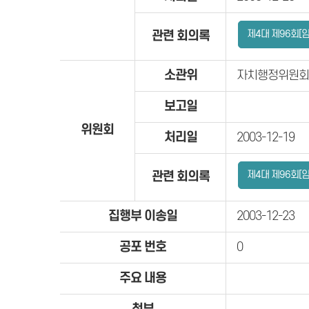
제4대 제96회[
관련 회의록
소관위
자치행정위원회
보고일
위원회
처리일
2003-12-19
제4대 제96회[
관련 회의록
집행부 이송일
2003-12-23
공포 번호
0
주요 내용