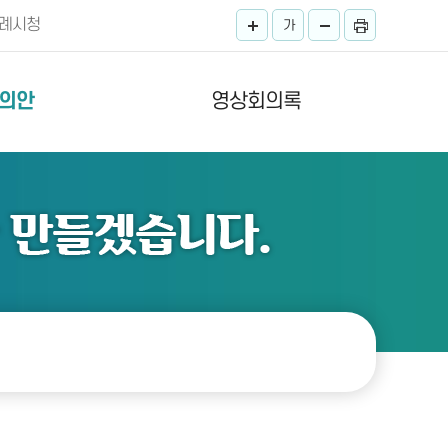
례시청
가
의안
영상회의록