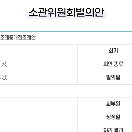
소관위원회별의안
조례중개정조례안
회기
의안 종류
장)
발의일
장)
회부일
상정일
처리 결과