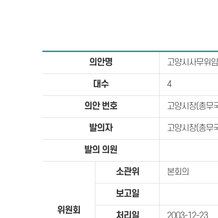
의안명
고양시사무위임
대수
4
의안 번호
고양시장(총무국
발의자
고양시장(총무국
발의 의원
소관위
본회의
보고일
위원회
처리일
2003-12-23