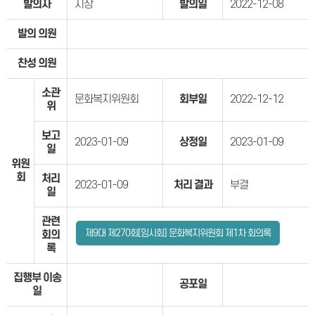
발의자
시장
발의일
2022-12-08
발의 의원
찬성 의원
소관
문화복지위원회
회부일
2022-12-12
위
보고
2023-01-09
상정일
2023-01-09
일
위원
회
처리
2023-01-09
처리 결과
부결
일
관련
제9대 제270회[임시회] 문화복지위원회 제1차 회의록
회의
록
집행부 이송
공포일
일