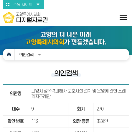
본문바로가기
주요 사이트
고양특례시의회
디지털자료관
의안검색
의안검색
고양시 성폭력피해자 보호시설 설치 및 운영에 관한 조례
의안명
폐지조례안
대수
9
회기
270
의안 번호
112
의안 종류
조례안