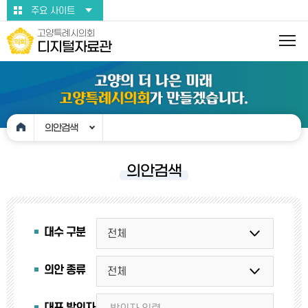
본문바로가기
주요 사이트
고양특례시의회
디지털자료관
의안검색
의안검색
대수 구분
의안 종류