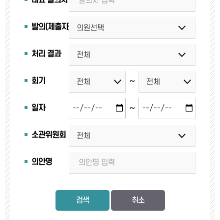
대표 발의자
발의(제출자)
처리 결과
~
회기
~
일자
소관위원회
의안명
검색