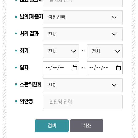
대표 발의자
발의(제출자)
처리 결과
~
회기
~
일자
소관위원회
의안명
검색