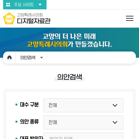
본문바로가기
주요 사이트
고양특례시의회
디지털자료관
의안검색
의안검색
대수 구분
의안 종류