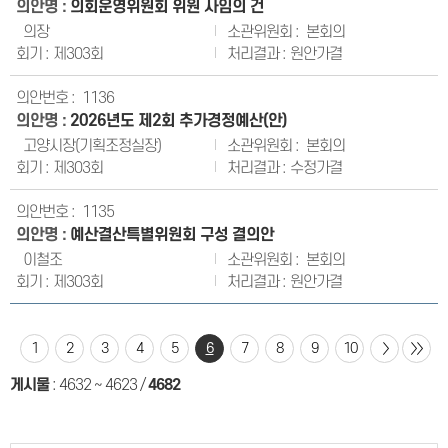
의회운영위원회 위원 사임의 건
의장
본회의
제303회
원안가결
1136
2026년도 제2회 추가경정예산(안)
고양시장(기획조정실장)
본회의
제303회
수정가결
1135
예산결산특별위원회 구성 결의안
이철조
본회의
제303회
원안가결
1
2
3
4
5
6
7
8
9
10
게시물
:
4632 ~ 4623
/
4682