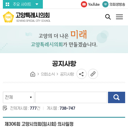
본문바로가기
주요 사이트
YouTube
의회생방송
고양특례시의회
GOYANG SPECIAL CITY COUNCIL
공지사항
의회소식
공지사항
전체게시물 :
777
건
게시물 :
738~747
제306회 고양시의회(임시회) 의사일정