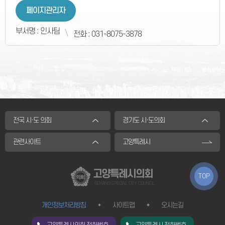
페이지관리자
부서명 : 인사팀
전화 : 031-8075-3878
전국 시·도 의회
경기도 시·도의회
관련사이트
고양특례시
고양특례시의회
TOP
GOYANG SPECIAL CITY COUNCIL
개인정보처리방침
사이트맵
오시는길