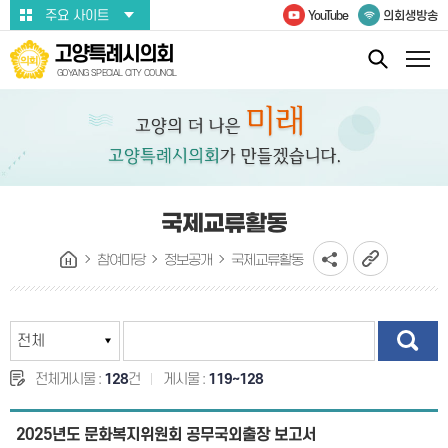
본문바로가기
주요 사이트
YouTube
의회생방송
고양특례시의회
GOYANG SPECIAL CITY COUNCIL
국제교류활동
참여마당
정보공개
국제교류활동
전체게시물 :
128
건
게시물 :
119~128
2025년도 문화복지위원회 공무국외출장 보고서