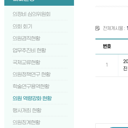
의정비 심의위원회
의회 회기
전체게시물 :
의원겸직현황
번호
업무추진비 현황
2
국제교류현황
1
진
의원정책연구 현황
학술연구용역현황
의원 역량강화 현황
행사개최 현황
의원징계현황