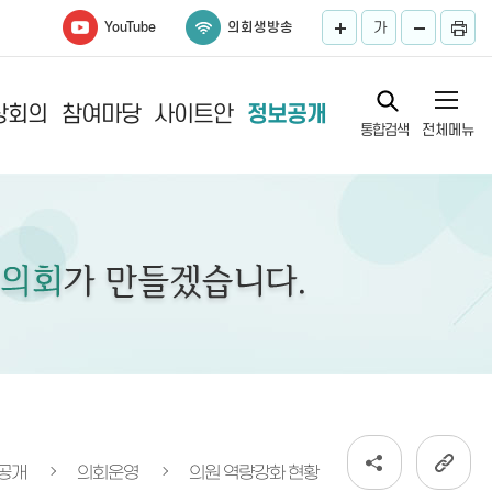
YouTube
의회생방송
가
상회의
참여마당
사이트안
정보공개
통합검색
전체메뉴
록
내
공개
의회운영
의원 역량강화 현황