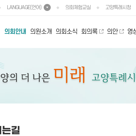
LANGUAGE(언어)
의회체험교실
고양특례시청
의회안내
의원소개
의회소식
회의록
의안
영
시는길