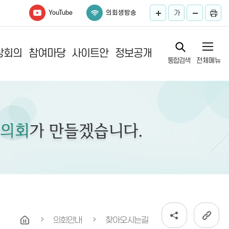
YouTube
의회생방송
가
상회의
참여마당
사이트안
정보공개
통합검색
전체메뉴
록
내
의회안내
찾아오시는길