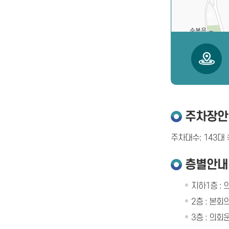
주차장안
주차대수: 143대 
층별안내
지하1층 :
2층 : 본
3층 : 의