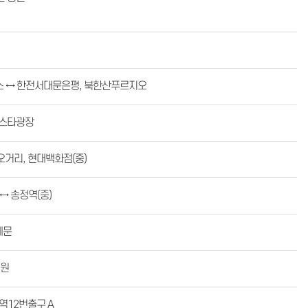
소 ↔ 한전서대문은평, 북한산푸르지오
 스타광장
오거리, 현대백화점(중)
↔ 송정역(중)
례문
병원
역12번출구 A