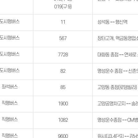
019(구 9)
도시형버스
11
성석동 ↔ 행신역
도시형버스
567
장터고개, 맥금동영업
도시형버스
7728
대화동 종점 ↔ 연세로
도시형버스
82
명성운수 종점 ↔ 신촌
좌석버스
85
고양동 종점(로뎀빌라) 
직행버스
1900
고양공영차고지 ↔ 숭
직행버스
1082
명성운수종점 ↔ CM
직행버스
9600
위시티3,4단지 ↔ 강남