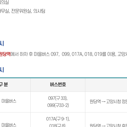
회의실
원사무실, 전문위원실, 의사팀
시
 원당역
에서 하차 후 마을버스 097, 099, 017A, 018, 019를 이용
시
구 분
버스번호
097(구 33),
마을버스
원당역 → 고양시청 정
099(구33-2)
017A(구 9-1),
마을버스
018(구 8),
원당역 → 고양시청 후