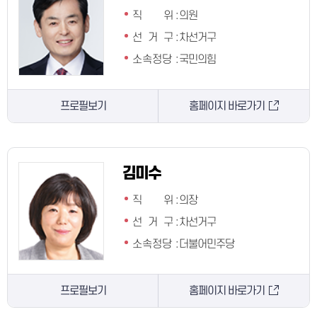
직 위
:
의원
선 거 구
:
차선거구
소속정당
:
국민의힘
프로필보기
홈페이지 바로가기
김미수
직 위
:
의장
선 거 구
:
차선거구
소속정당
:
더불어민주당
프로필보기
홈페이지 바로가기