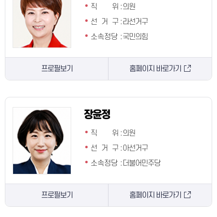
직 위
:
의원
선 거 구
:
라선거구
소속정당
:
국민의힘
프로필보기
홈페이지 바로가기
장윤정
직 위
:
의원
선 거 구
:
아선거구
소속정당
:
더불어민주당
프로필보기
홈페이지 바로가기