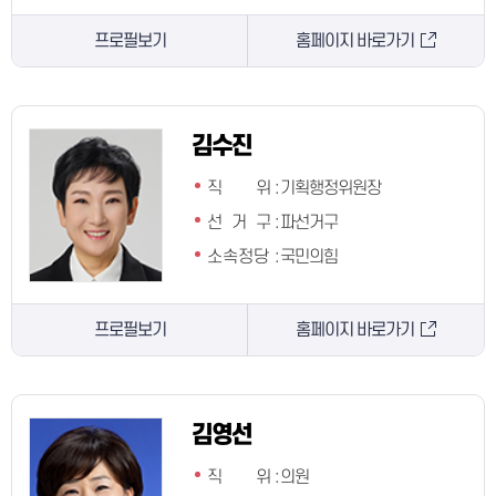
프로필보기
홈페이지 바로가기
김수진
직 위
:
기획행정위원장
선 거 구
:
파선거구
소속정당
:
국민의힘
프로필보기
홈페이지 바로가기
김영선
직 위
:
의원