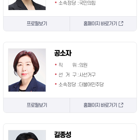
소속정당
:
국민의힘
프로필보기
홈페이지 바로가기
공소자
직 위
:
의원
선 거 구
:
사선거구
소속정당
:
더불어민주당
프로필보기
홈페이지 바로가기
길종성