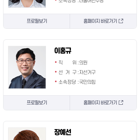
소속정당
:
더불어민주당
프로필보기
홈페이지 바로가기
이홍규
직 위
:
의원
선 거 구
:
자선거구
소속정당
:
국민의힘
프로필보기
홈페이지 바로가기
장예선