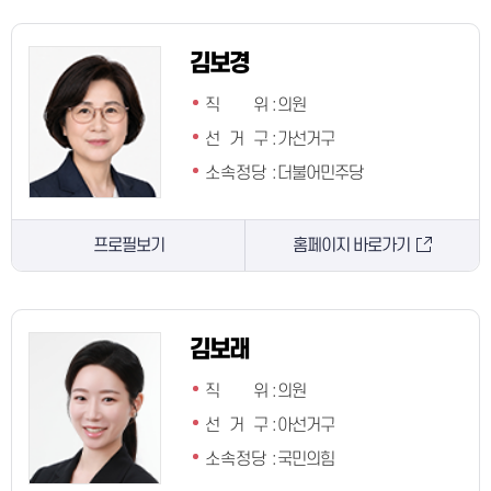
김보경
직 위
:
의원
선 거 구
:
가선거구
소속정당
:
더불어민주당
프로필보기
홈페이지 바로가기
김보래
직 위
:
의원
선 거 구
:
아선거구
소속정당
:
국민의힘