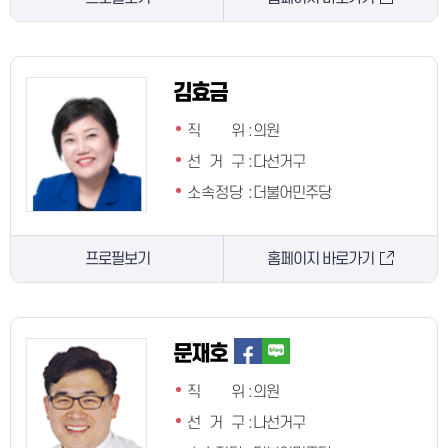
김효금
직 위
:
의원
선 거 구
:
다선거구
소속정당
:
더불어민주당
프로필보기
홈페이지 바로가기
문재호
직 위
:
의원
선 거 구
:
나선거구