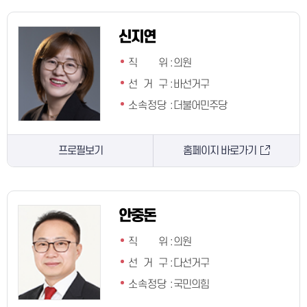
신지연
직 위
:
의원
선 거 구
:
바선거구
소속정당
:
더불어민주당
프로필보기
홈페이지 바로가기
안중돈
직 위
:
의원
선 거 구
:
다선거구
소속정당
:
국민의힘