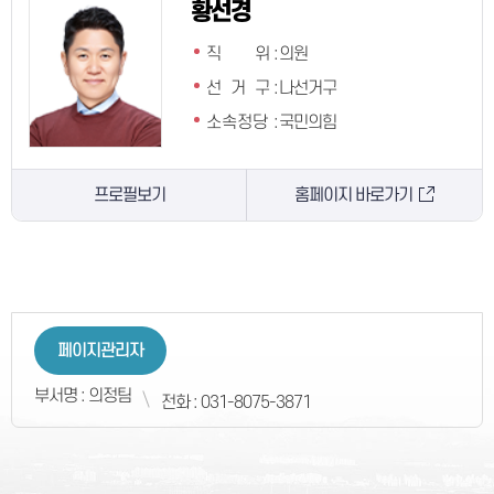
황선경
직 위
:
의원
선 거 구
:
나선거구
소속정당
:
국민의힘
프로필보기
홈페이지 바로가기
페이지관리자
부서명 : 의정팀
전화 : 031-8075-3871