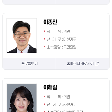
이종진
직 위
:
의원
선 거 구
:
마선거구
소속정당
:
국민의힘
프로필보기
홈페이지 바로가기
이해림
직 위
:
의원
선 거 구
:
라선거구