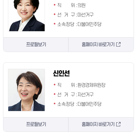
직 위
:
의원
선 거 구
:
마선거구
소속정당
:
더불어민주당
프로필보기
홈페이지 바로가기
신인선
직 위
:
환경경제위원장
선 거 구
:
자선거구
소속정당
:
더불어민주당
프로필보기
홈페이지 바로가기