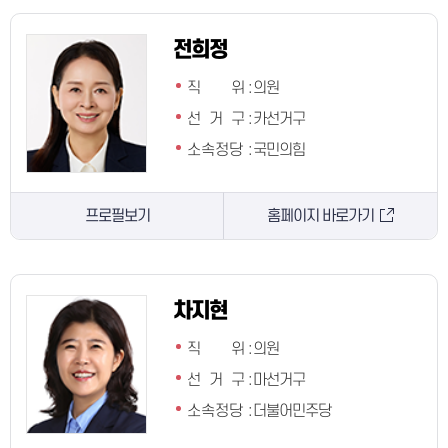
전희정
직 위
:
의원
선 거 구
:
카선거구
소속정당
:
국민의힘
프로필보기
홈페이지 바로가기
차지현
직 위
:
의원
선 거 구
:
마선거구
소속정당
:
더불어민주당