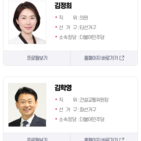
김정희
직 위
:
의원
선 거 구
:
타선거구
소속정당
:
더불어민주당
프로필보기
홈페이지 바로가기
김학영
직 위
:
건설교통위원장
선 거 구
:
파선거구
소속정당
:
더불어민주당
프로필보기
홈페이지 바로가기