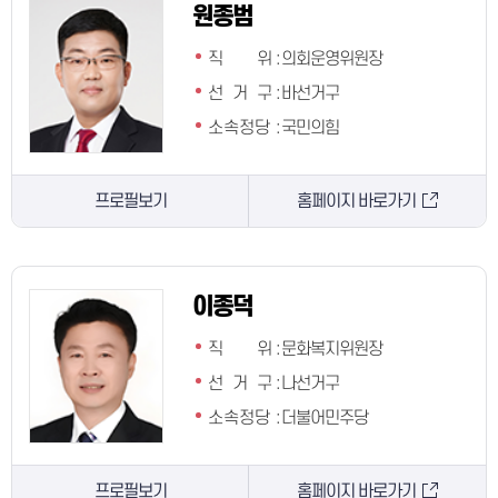
원종범
직 위
:
의회운영위원장
선 거 구
:
바선거구
소속정당
:
국민의힘
프로필보기
홈페이지 바로가기
이종덕
직 위
:
문화복지위원장
선 거 구
:
나선거구
소속정당
:
더불어민주당
프로필보기
홈페이지 바로가기