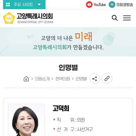
본문바로가기
주요 사이트
YouTube
의회생방송
고양특례시의회
GOYANG SPECIAL CITY COUNCIL
인명별
의원소개
현역의원
인명별
고덕희
직 위
:
의원
선 거 구
:
사선거구