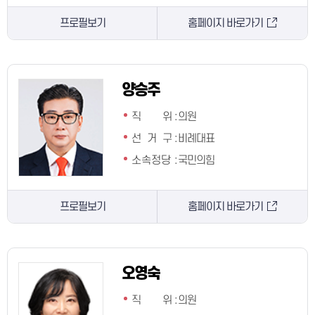
프로필보기
홈페이지 바로가기
양승주
직 위
:
의원
선 거 구
:
비례대표
소속정당
:
국민의힘
프로필보기
홈페이지 바로가기
오영숙
직 위
:
의원