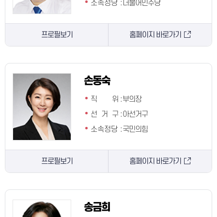
소속정당
:
더불어민주당
프로필보기
홈페이지 바로가기
손동숙
직 위
:
부의장
선 거 구
:
아선거구
소속정당
:
국민의힘
프로필보기
홈페이지 바로가기
송금희