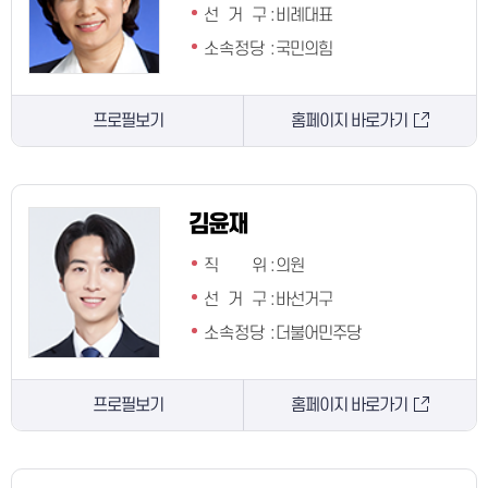
선 거 구
:
비례대표
소속정당
:
국민의힘
프로필보기
홈페이지 바로가기
김윤재
직 위
:
의원
선 거 구
:
바선거구
소속정당
:
더불어민주당
프로필보기
홈페이지 바로가기