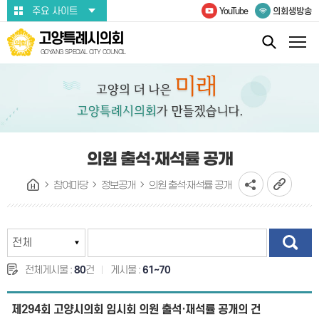
본문바로가기
주요 사이트
YouTube
의회생방송
고양특례시의회
GOYANG SPECIAL CITY COUNCIL
의원 출석·재석률 공개
참여마당
정보공개
의원 출석·재석률 공개
전체게시물 :
80
건
게시물 :
61~70
제294회 고양시의회 임시회 의원 출석·재석률 공개의 건