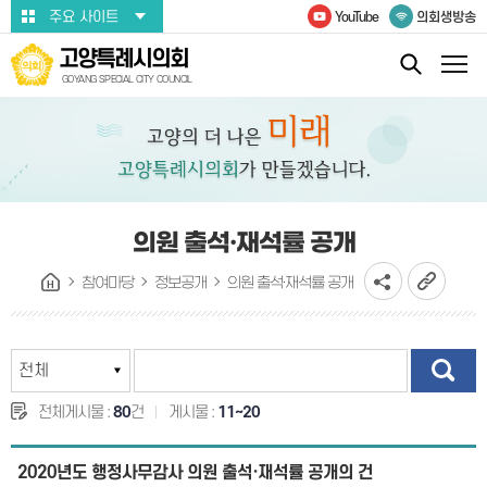
본문바로가기
주요 사이트
YouTube
의회생방송
고양특례시의회
GOYANG SPECIAL CITY COUNCIL
의원 출석·재석률 공개
참여마당
정보공개
의원 출석·재석률 공개
전체게시물 :
80
건
게시물 :
11~20
2020년도 행정사무감사 의원 출석·재석률 공개의 건